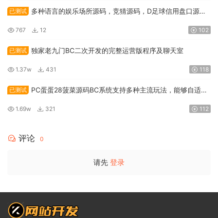
多种语言的娱乐场所源码，竞猜源码，D足球信用盘口源
已测试
码，以及电玩娱乐场源码
767
12
102
独家老九门BC二次开发的完整运营版程序及聊天室
已测试
1.37w
431
118
PC蛋蛋28菠菜源码BC系统支持多种主流玩法，能够自适应
已测试
手机端
1.69w
321
112
评论
0
请先
登录