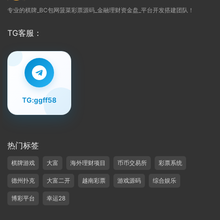
专业的棋牌_BC包网菠菜彩票源码_金融理财资金盘_平台开发搭建团队！
TG客服：
TG:ggff58
热门标签
棋牌游戏
大富
海外理财项目
币币交易所
彩票系统
德州扑克
大富二开
越南彩票
游戏源码
综合娱乐
博彩平台
幸运28