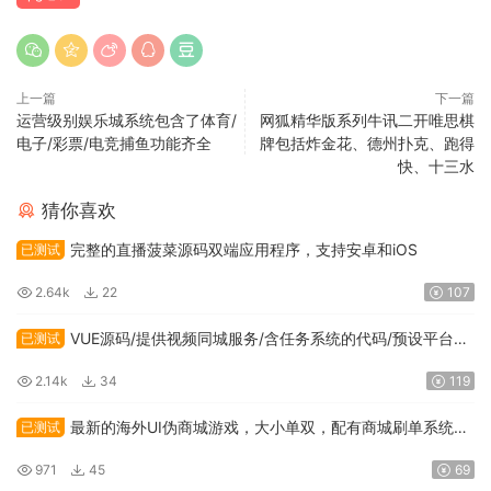
上一篇
下一篇
运营级别娱乐城系统包含了体育/
网狐精华版系列牛讯二开唯思棋
电子/彩票/电竞捕鱼功能齐全
牌包括炸金花、德州扑克、跑得
快、十三水
猜你喜欢
完整的直播菠菜源码双端应用程序，支持安卓和iOS
已测试
2.64k
22
107
VUE源码/提供视频同城服务/含任务系统的代码/预设平台运
已测试
营版本
2.14k
34
119
最新的海外UI伪商城游戏，大小单双，配有商城刷单系统，
已测试
包含预设功能，订单能够自动匹配
971
45
69