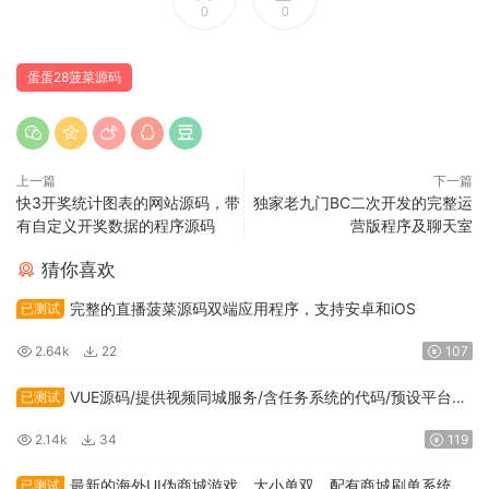
0
0
蛋蛋28菠菜源码
上一篇
下一篇
快3开奖统计图表的网站源码，带
独家老九门BC二次开发的完整运
有自定义开奖数据的程序源码
营版程序及聊天室
猜你喜欢
完整的直播菠菜源码双端应用程序，支持安卓和iOS
已测试
2.64k
22
107
VUE源码/提供视频同城服务/含任务系统的代码/预设平台运
已测试
营版本
2.14k
34
119
最新的海外UI伪商城游戏，大小单双，配有商城刷单系统，
已测试