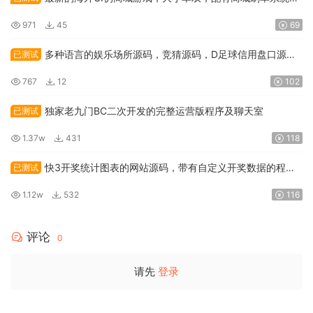
包含预设功能，订单能够自动匹配
971
45
69
多种语言的娱乐场所源码，竞猜源码，D足球信用盘口源
已测试
码，以及电玩娱乐场源码
767
12
102
独家老九门BC二次开发的完整运营版程序及聊天室
已测试
1.37w
431
118
快3开奖统计图表的网站源码，带有自定义开奖数据的程序
已测试
源码
1.12w
532
116
评论
0
请先
登录