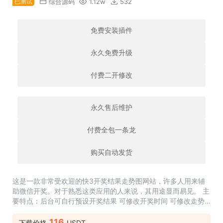
已测试
综合源码
1.12w
532
免费安装插件
永久免费升级
付费二开修改
永久售后维护
付费全包一条龙
购买自动发货
这是一款非常受欢迎的快3开奖结果走势图网站，许多人用来辅
助微信开奖。对于熟悉这类应用的人来说，其用途显而易见。 主
要特点：后台可自行预设开奖结果 可修改开奖时间 可修改走势
图结果 手机和电脑自适应设计，确保在各种设备上都能良好显示
后台一键生成走...
116
下载价格
USDT