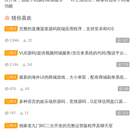
功能
猜你喜欢
完整的直播菠菜源码双端应用程序，支持安卓和iOS
已测试
2.64k
22
107
VUE源码/提供视频同城服务/含任务系统的代码/预设平台运
已测试
营版本
2.14k
34
119
最新的海外UI伪商城游戏，大小单双，配有商城刷单系统，
已测试
包含预设功能，订单能够自动匹配
970
45
69
多种语言的娱乐场所源码，竞猜源码，D足球信用盘口源
已测试
码，以及电玩娱乐场源码
767
12
102
独家老九门BC二次开发的完整运营版程序及聊天室
已测试