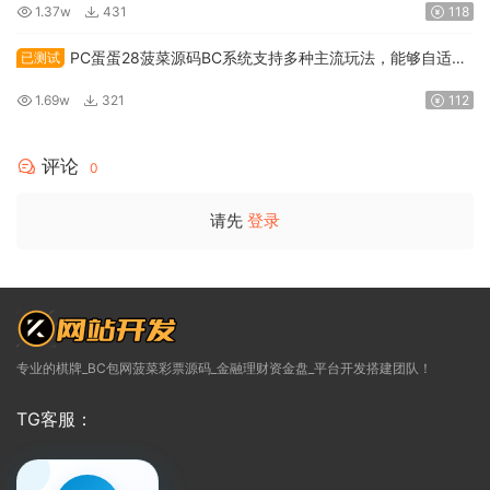
1.37w
431
118
PC蛋蛋28菠菜源码BC系统支持多种主流玩法，能够自适应
已测试
手机端
1.69w
321
112
评论
0
请先
登录
专业的棋牌_BC包网菠菜彩票源码_金融理财资金盘_平台开发搭建团队！
TG客服：