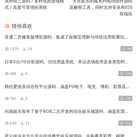
境外快三源码 / 多样化的游戏模
天宫娱乐的狐系列电玩组件源码
式 / 高度可管理的系统
及解密工具，同时支持安卓和IOS
双端应
猜你喜欢
亚通二开修复版博彩源码，集成了余额宝理财与传统信用双重玩
法。系统配备独立的代理管理后台，修复了数据采集功能，并预留
1.57k
34
99
了真人、电子及棋牌游戏的接入接口
日本5分/10分彩源码、仿信用盘系统、幸运农场程序及各类型时时
彩源码与搭建指南
569
9
139
精仿爱游及综合性平台源码，涵盖PG电子、电竞、博彩、彩票及真
人视讯等全套系统源代码。
740
5
128
问鼎娱乐发布了基于BOB二次开发的综合娱乐城源码，涵盖彩票、
棋牌及真人电子等多元化模块。该套件采用后端PHP与开源前端UI
936
21
149
架构，支持开发者自由定制及快速建站。
星云娱乐全方位平台提供整套娱乐城源码，业务覆盖彩票、棋牌、