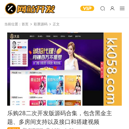
当前位置：
首页
彩票源码
正文
乐购28二次开发版源码合集，包含黑金主
题、多房间支持以及接口和搭建视频