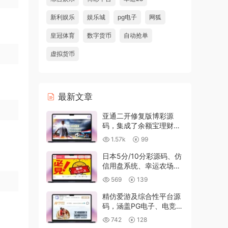
新利娱乐
娱乐城
pg电子
网狐
皇冠体育
数字货币
自动抢单
虚拟货币
最新文章
亚通二开修复版博彩源
码，集成了余额宝理财与
传统信用双重玩法。系统
1.57k
99
配备独立的代理管理后
台，修复了数据采集功
日本5分/10分彩源码、仿
能，并预留了真人、电子
信用盘系统、幸运农场程
及棋牌游戏的接入接口
序及各类型时时彩源码与
569
139
搭建指南
精仿爱游及综合性平台源
码，涵盖PG电子、电竞、
博彩、彩票及真人视讯等
742
128
全套系统源代码。