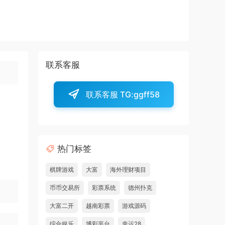
联系客服
联系客服 TG:ggff58
热门标签
棋牌游戏
大富
海外理财项目
币币交易所
彩票系统
德州扑克
大富二开
越南彩票
游戏源码
综合娱乐
博彩平台
幸运28