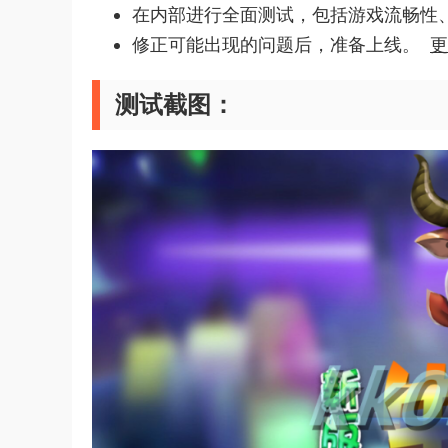
在内部进行全面测试，包括游戏流畅性
修正可能出现的问题后，准备上线。
更
测试截图：