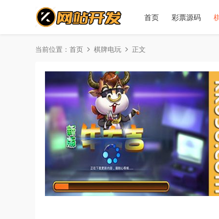
首页
彩票源码
当前位置：
首页
棋牌电玩
正文