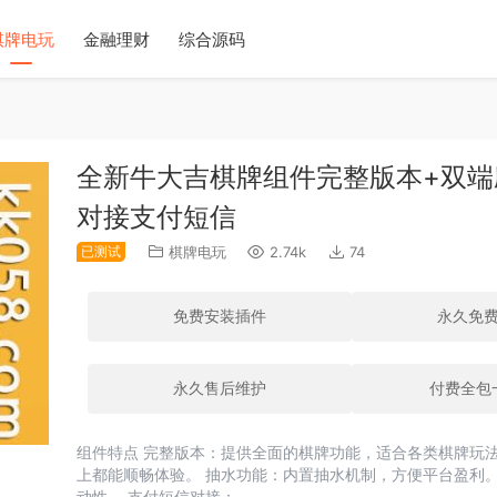
棋牌电玩
金融理财
综合源码
全新牛大吉棋牌组件完整版本+双端
对接支付短信
已测试
棋牌电玩
2.74k
74
免费安装插件
永久免
永久售后维护
付费全包
组件特点 完整版本：提供全面的棋牌功能，适合各类棋牌玩法。 双端应用：支持PC端和移动端，确保玩家在不同设备
上都能顺畅体验。 抽水功能：内置抽水机制，方便平台盈利。 茶楼积分系统：玩家可在茶楼内进行积分兑换，增加互
动性。 支付短信对接：...