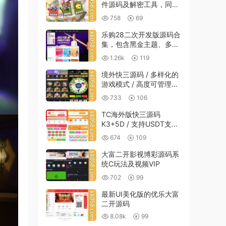
件源码及解密工具，同时
支持安卓和IOS双端应
758
69
乐购28二次开发版源码合
集，包含黑金主题、多房
间支持以及接口和搭建视
1.26k
119
频
境外快三源码 / 多样化的
游戏模式 / 高度可管理的
系统
733
106
TC海外版快三源码
K3+5D / 支持USDT支付
/ APP端兼容
674
109
大富二开影视博彩源码系
统C玩法及视频VIP
702
99
最新UI美化版的优乐大富
二开源码
8.08k
99