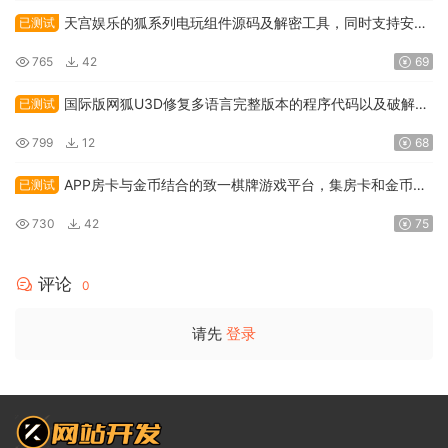
天宫娱乐的狐系列电玩组件源码及解密工具，同时支持安卓
已测试
和IOS双端应
765
42
69
国际版网狐U3D修复多语言完整版本的程序代码以及破解服
已测试
务端授权
799
12
68
APP房卡与金币结合的致一棋牌游戏平台，集房卡和金币于
已测试
一身的俱乐部
730
42
75
评论
0
请先
登录