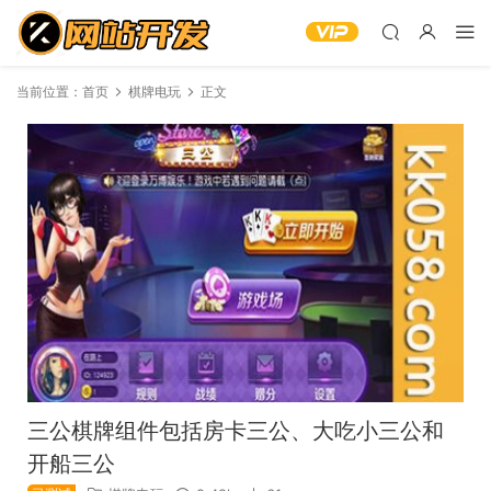
当前位置：
首页
棋牌电玩
正文
三公棋牌组件包括房卡三公、大吃小三公和
开船三公