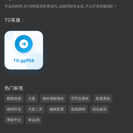
专业的棋牌_BC包网菠菜彩票源码_金融理财资金盘_平台开发搭建团队！
TG客服：
TG:ggff58
热门标签
棋牌游戏
大富
海外理财项目
币币交易所
彩票系统
德州扑克
大富二开
越南彩票
游戏源码
综合娱乐
博彩平台
幸运28