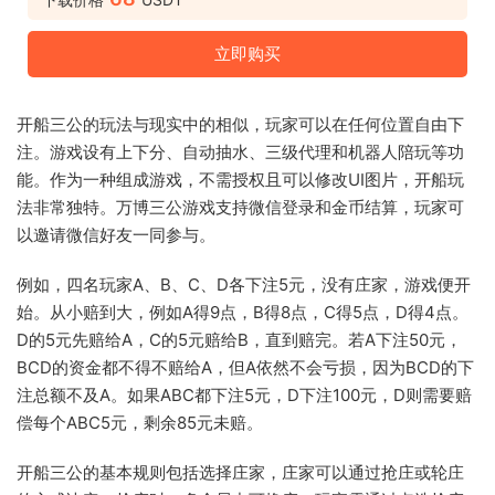
立即购买
开船三公的玩法与现实中的相似，玩家可以在任何位置自由下
注。游戏设有上下分、自动抽水、三级代理和机器人陪玩等功
能。作为一种组成游戏，不需授权且可以修改UI图片，开船玩
法非常独特。万博三公游戏支持微信登录和金币结算，玩家可
以邀请微信好友一同参与。
例如，四名玩家A、B、C、D各下注5元，没有庄家，游戏便开
始。从小赔到大，例如A得9点，B得8点，C得5点，D得4点。
D的5元先赔给A，C的5元赔给B，直到赔完。若A下注50元，
BCD的资金都不得不赔给A，但A依然不会亏损，因为BCD的下
注总额不及A。如果ABC都下注5元，D下注100元，D则需要赔
偿每个ABC5元，剩余85元未赔。
开船三公的基本规则包括选择庄家，庄家可以通过抢庄或轮庄