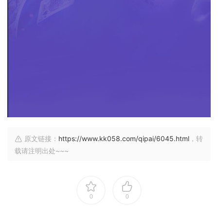
原文链接：
https://www.kk058.com/qipai/6045.html
，转
载请注明出处~~~
0
0