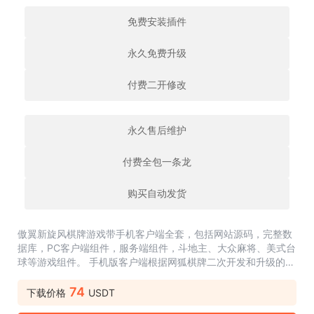
免费安装插件
永久免费升级
付费二开修改
永久售后维护
付费全包一条龙
购买自动发货
傲翼新旋风棋牌游戏带手机客户端全套，包括网站源码，完整数
据库，PC客户端组件，服务端组件，斗地主、大众麻将、美式台
球等游戏组件。 手机版客户端根据网狐棋牌二次开发和升级的，
c++编写，所有代码和资源都在这，包含数据库和网站，代码同
样有详细中文注释。更多...
74
下载价格
USDT