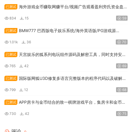
海外游戏金币赚取网赚平台/视频广告观看盈利旁氏资金盘程
已测试
序代码
834
15
59
BMW777 巴西版电子娱乐系统/海外英语版/PG游戏源
已测试
码/API接口游戏及本地游戏
1.01k
36
70
天宫娱乐的狐系列电玩组件源码及解密工具，同时支持安卓
已测试
和IOS双端应
765
42
69
国际版网狐U3D修复多语言完整版本的程序代码以及破解服
已测试
务端授权
799
12
68
APP房卡与金币结合的致一棋牌游戏平台，集房卡和金币于
已测试
一身的俱乐部
730
42
75
评论
0