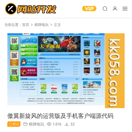
当前位置：
首页
棋牌电玩
正文
傲翼新旋风的运营版及手机客户端源代码
已测试
棋牌电玩
1.61k
32