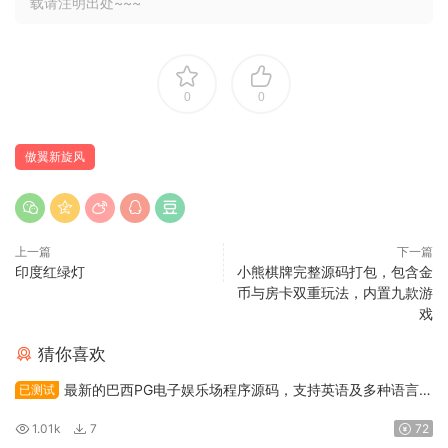
载请注明出处~~~
0
0
傲翼新旋风
上一篇
下一篇
印度红绿灯
小熊棋牌完整源码打包，包含金
币与房卡双重玩法，内置九款游
戏
猜你喜欢
最新的巴西PG电子娱乐场程序源码，支持英语及多种语言，
已测试
并包含API接口系统
1.01k
7
72