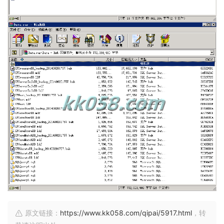
原文链接：
https://www.kk058.com/qipai/5917.html
，转