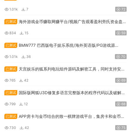
并包含API接口系统
1.01k
7
72
海外游戏金币赚取网赚平台/视频广告观看盈利旁氏资金盘程
已测试
序代码
834
15
59
BMW777 巴西版电子娱乐系统/海外英语版/PG游戏源
已测试
码/API接口游戏及本地游戏
1.01k
36
70
天宫娱乐的狐系列电玩组件源码及解密工具，同时支持安卓
已测试
和IOS双端应
765
42
69
国际版网狐U3D修复多语言完整版本的程序代码以及破解服
已测试
务端授权
799
12
68
APP房卡与金币结合的致一棋牌游戏平台，集房卡和金币于
已测试
一身的俱乐部
730
42
75