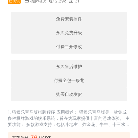
已测试
棋牌电玩
2.29k
31
免费安装插件
永久免费升级
付费二开修改
永久售后维护
付费全包一条龙
购买自动发货
1. 猫娱乐宝马版棋牌程序 应用概述： 猫娱乐宝马版是一款集成
多种棋牌游戏的娱乐系统，旨在为玩家提供丰富的游戏体验。 主
要功能： 多款游戏支持：包括斗地主、炸金花、牛牛、十三水等
多种流行棋牌游戏。 用户友好的界面：设计简洁直观，方...
76
下载价格
USDT