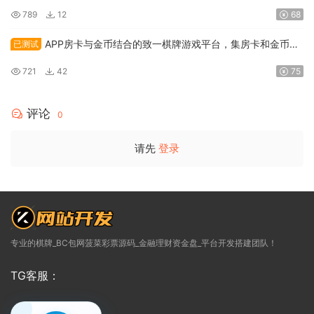
务端授权
789
12
68
APP房卡与金币结合的致一棋牌游戏平台，集房卡和金币于
已测试
一身的俱乐部
721
42
75
评论
0
请先
登录
专业的棋牌_BC包网菠菜彩票源码_金融理财资金盘_平台开发搭建团队！
TG客服：