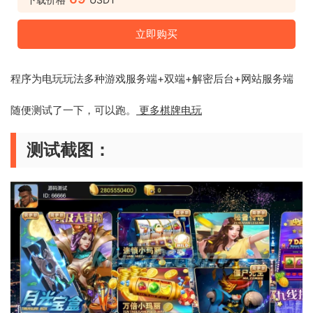
立即购买
程序为电玩玩法多种游戏服务端+双端+解密后台+网站服务端
随便测试了一下，可以跑。
更多棋牌电玩
测试截图：