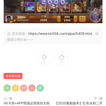
原文链接：
https://www.kk058.com/qipai/5409.html
，转
载请注明出处~~~
0
0
娱乐电玩城
上一篇
下一篇
H5卡房+APP双端运营级别大联
【2025最新版本】红色永利二开