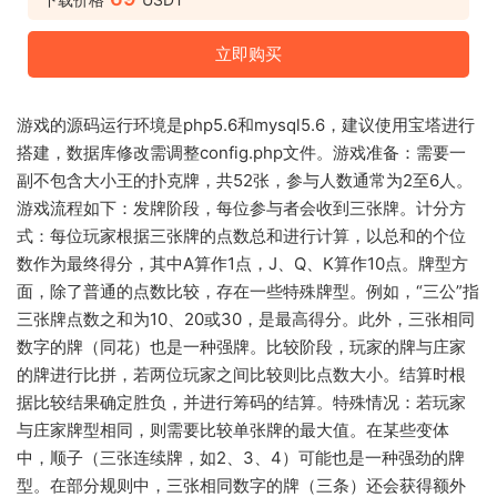
立即购买
游戏的源码运行环境是php5.6和mysql5.6，建议使用宝塔进行
搭建，数据库修改需调整config.php文件。游戏准备：需要一
副不包含大小王的扑克牌，共52张，参与人数通常为2至6人。
游戏流程如下：发牌阶段，每位参与者会收到三张牌。计分方
式：每位玩家根据三张牌的点数总和进行计算，以总和的个位
数作为最终得分，其中A算作1点，J、Q、K算作10点。牌型方
面，除了普通的点数比较，存在一些特殊牌型。例如，“三公”指
三张牌点数之和为10、20或30，是最高得分。此外，三张相同
数字的牌（同花）也是一种强牌。比较阶段，玩家的牌与庄家
的牌进行比拼，若两位玩家之间比较则比点数大小。结算时根
据比较结果确定胜负，并进行筹码的结算。特殊情况：若玩家
与庄家牌型相同，则需要比较单张牌的最大值。在某些变体
中，顺子（三张连续牌，如2、3、4）可能也是一种强劲的牌
型。在部分规则中，三张相同数字的牌（三条）还会获得额外