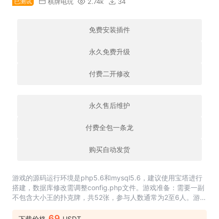
已测试
棋牌电玩
2.74k
34
免费安装插件
永久免费升级
付费二开修改
永久售后维护
付费全包一条龙
购买自动发货
游戏的源码运行环境是php5.6和mysql5.6，建议使用宝塔进行
搭建，数据库修改需调整config.php文件。游戏准备：需要一副
不包含大小王的扑克牌，共52张，参与人数通常为2至6人。游戏
流程如下：发牌阶段，每位参与者会收到三张牌。计分方式：每
位玩家根据三张牌的点数总...
69
下载价格
USDT