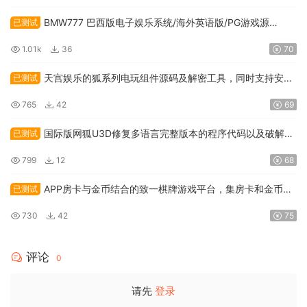
BMW777 巴西版电子娱乐系统/海外英语版/PG游戏源
已测试
码/API接口游戏及本地游戏
1.01k
36
70
天宫娱乐的狐系列电玩组件源码及解密工具，同时支持安卓
已测试
和IOS双端应
765
42
69
国际版网狐U3D修复多语言完整版本的程序代码以及破解服
已测试
务端授权
799
12
68
APP房卡与金币结合的致一棋牌游戏平台，集房卡和金币于
已测试
一身的俱乐部
730
42
75
评论
0
请先
登录