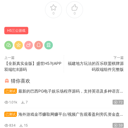
0
0
H5三公游戏
上一篇
下一篇
【全新真实金版】盛世H5与APP
福建地方玩法的百乐联盟棋牌源
双端红8源码
码双端组件完整版
猜你喜欢
最新的巴西PG电子娱乐场程序源码，支持英语及多种语言，
已测试
并包含API接口系统
1.01k
7
72
海外游戏金币赚取网赚平台/视频广告观看盈利旁氏资金盘程
已测试
序代码
834
15
59