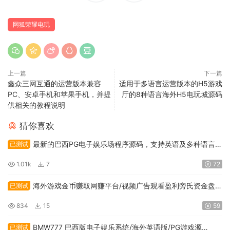
网狐荣耀电玩
上一篇
下一篇
鑫众三网互通的运营版本兼容
适用于多语言运营版本的H5游戏
PC、安卓手机和苹果手机，并提
厅的8种语言海外H5电玩城源码
供相关的教程说明
猜你喜欢
最新的巴西PG电子娱乐场程序源码，支持英语及多种语言，
已测试
并包含API接口系统
1.01k
7
72
海外游戏金币赚取网赚平台/视频广告观看盈利旁氏资金盘程
已测试
序代码
834
15
59
BMW777 巴西版电子娱乐系统/海外英语版/PG游戏源
已测试