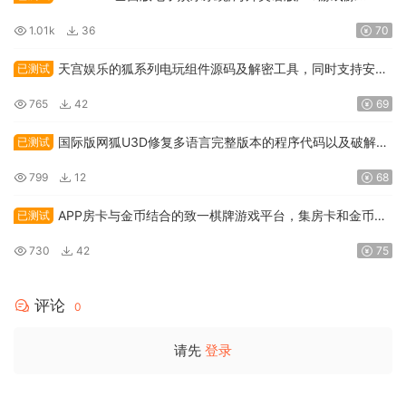
码/API接口游戏及本地游戏
1.01k
36
70
天宫娱乐的狐系列电玩组件源码及解密工具，同时支持安卓
已测试
和IOS双端应
765
42
69
国际版网狐U3D修复多语言完整版本的程序代码以及破解服
已测试
务端授权
799
12
68
APP房卡与金币结合的致一棋牌游戏平台，集房卡和金币于
已测试
一身的俱乐部
730
42
75
评论
0
请先
登录