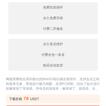
免费安装插件
永久免费升级
付费二开修改
永久售后维护
付费全包一条龙
购买自动发货
网狐荣耀电玩系列推出的BINGO电玩城全面组件，支持会员之间
的接单互换，界面设计极为炫酷，采用PC控制，结合了如今流行
的麻将胡了等游戏。所包含的游戏有：麻将胡了、跳高高、水浒
传、可乐捕鱼、赏金船长、秘鲁传说、飞禽走兽、金瓶梅、龙虎
斗、财神到了、九线拉王、...
78
下载价格
USDT