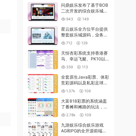
问鼎娱乐发布了基于BOB
二次开发的综合娱乐城源
码，涵盖彩票、棋牌及真
943
149
人电子等多元化模块。该
套件采用后端PHP与开源
星云娱乐全方位平台提供
前端UI架构，支持开发者
整套娱乐城源码，业务覆
自由定制及快速建站。
盖彩票、棋牌、电子、真
712
129
人及体育赛事。该系统基
于BOB架构二次开发，前
天恒杏彩系统支持香港赛
端采用VUE编译，后端则
马、幸运飞艇、PK10以及
由PHP构建。
极速飞车程序的二次开发
359
113
和数据采集修复
全套原生Java彩票、体彩
竞彩源码以及私彩足球
app直播赛事的双平台源
1.37k
106
码
大富818彩票的系统涵盖
了番摊和摊路的玩法，同
时还提供了双玩法的加拿
2.78k
109
大28投注系统，支持多种
彩种，并且是完全开源
九游娱乐综合娱乐游戏
的，具备无限加彩的功能
AG和PG的全开源前端代