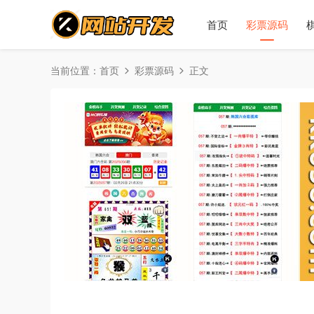
首页
彩票源码
当前位置：
首页
彩票源码
正文