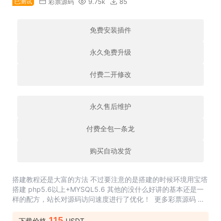
已测试
彩票源码
9.75k
85
免费安装插件
永久免费升级
付费二开修改
永久售后维护
付费全包一条龙
购买自动发货
搭建教程还是大富的方法 不过要注意的是搭建的时候环境用宝塔
搭建 php5.6以上+MYSQL5.6 其他的没什么好讲的基本还是一
样的配方，站长对源码访问速度进行了优化！ 更多彩票源码 测
试截图：
115
下载价格
USDT