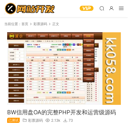
当前位置：
首页
彩票源码
正文
BW信用盘OA的完整PHP开发和运营级源码
已测试
彩票源码
2.13k
73