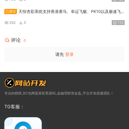
VUE编译，后端则由PHP构建。
天恒杏彩系统支持香港赛马、幸运飞艇、PK10以及极速飞
已测试
车程序的二次开发和数据采集修复
352
5
113
评论
0
请先
登录
专业的棋牌_BC包网菠菜彩票源码_金融理财资金盘_平台开发搭建团队！
TG客服：