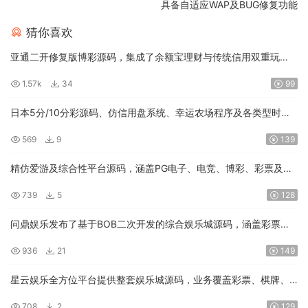
具备自适应WAP及BUG修复功能
猜你喜欢
亚通二开修复版博彩源码，集成了余额宝理财与传统信用双重玩
法。系统配备独立的代理管理后台，修复了数据采集功能，并预留
1.57k
34
99
了真人、电子及棋牌游戏的接入接口
日本5分/10分彩源码、仿信用盘系统、幸运农场程序及各类型时时
彩源码与搭建指南
569
9
139
精仿爱游及综合性平台源码，涵盖PG电子、电竞、博彩、彩票及真
人视讯等全套系统源代码。
739
5
128
问鼎娱乐发布了基于BOB二次开发的综合娱乐城源码，涵盖彩票、
棋牌及真人电子等多元化模块。该套件采用后端PHP与开源前端UI
936
21
149
架构，支持开发者自由定制及快速建站。
星云娱乐全方位平台提供整套娱乐城源码，业务覆盖彩票、棋牌、
电子、真人及体育赛事。该系统基于BOB架构二次开发，前端采用
708
2
129