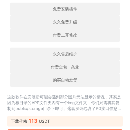
免费安装插件
永久免费升级
付费二开修改
永久售后维护
付费全包一条龙
购买自动发货
这款软件在安装后可能会遇到部分图片无法显示的情况，其实是
因为根目录的APP文件夹内有一个img文件夹，你们只需将其复
制到public/storage目录下即可。这套源码包含了PG接口信息，
设置方法在.env文件中。统计下来大约有16个本地游戏，环境为
apache+mysql5.7+php8.3，...
113
下载价格
USDT