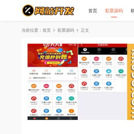
首页
彩票源码
当前位置：
首页
彩票源码
正文