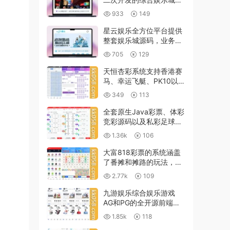
码，涵盖彩票、棋牌及真
933
149
人电子等多元化模块。该
套件采用后端PHP与开源
星云娱乐全方位平台提供
前端UI架构，支持开发者
整套娱乐城源码，业务覆
自由定制及快速建站。
盖彩票、棋牌、电子、真
705
129
人及体育赛事。该系统基
于BOB架构二次开发，前
天恒杏彩系统支持香港赛
端采用VUE编译，后端则
马、幸运飞艇、PK10以及
由PHP构建。
极速飞车程序的二次开发
349
113
和数据采集修复
全套原生Java彩票、体彩
竞彩源码以及私彩足球
app直播赛事的双平台源
1.36k
106
码
大富818彩票的系统涵盖
了番摊和摊路的玩法，同
时还提供了双玩法的加拿
2.77k
109
大28投注系统，支持多种
彩种，并且是完全开源
九游娱乐综合娱乐游戏
的，具备无限加彩的功能
AG和PG的全开源前端代
码，支持二次开发，手机
1.85k
118
端同样可以进行二次开发