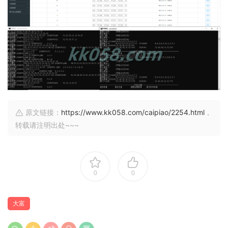
原文链接：
https://www.kk058.com/caipiao/2254.html
，
转载请注明出处~~~
0
0
大富