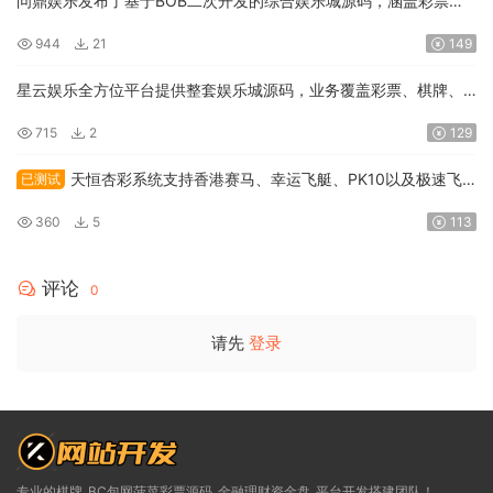
问鼎娱乐发布了基于BOB二次开发的综合娱乐城源码，涵盖彩票、
棋牌及真人电子等多元化模块。该套件采用后端PHP与开源前端UI
944
21
149
架构，支持开发者自由定制及快速建站。
星云娱乐全方位平台提供整套娱乐城源码，业务覆盖彩票、棋牌、
电子、真人及体育赛事。该系统基于BOB架构二次开发，前端采用
715
2
129
VUE编译，后端则由PHP构建。
天恒杏彩系统支持香港赛马、幸运飞艇、PK10以及极速飞
已测试
车程序的二次开发和数据采集修复
360
5
113
评论
0
请先
登录
专业的棋牌_BC包网菠菜彩票源码_金融理财资金盘_平台开发搭建团队！