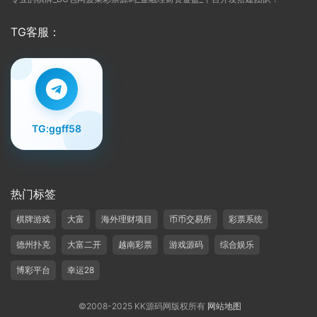
TG客服：
TG:ggff58
热门标签
棋牌游戏
大富
海外理财项目
币币交易所
彩票系统
德州扑克
大富二开
越南彩票
游戏源码
综合娱乐
博彩平台
幸运28
©2008-2025 KK源码网版权所有
网站地图