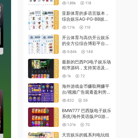
码，支持二次开发，手机
1.86k
118
端同样可以进行二次开发
UI部分采用了前端Vue开
亚新体育的多语言版本，
源框架，后端则使用PHP
综合娱乐AG-PG-BB娱乐
城的源码，手机二次开发
1.11k
119
的用户界面，前端采用
vue编译，后端使用PHP
开云体育与高仿开云娱乐
的全方位综合博彩平台源
码，采用欧宝二开的用户
9.84k
149
界面设计，前端使用Vue
进行编译，后端则使用
最新的巴西PG电子娱乐场
PHP
程序源码，支持英语及多
种语言，并包含API接口
1k
72
系统
海外游戏金币赚取网赚平
台/视频广告观看盈利旁氏
资金盘程序代码
832
59
BMW777 巴西版电子娱乐
系统/海外英语版/PG游戏
源码/API接口游戏及本地
1.01k
70
游戏
天宫娱乐的狐系列电玩组