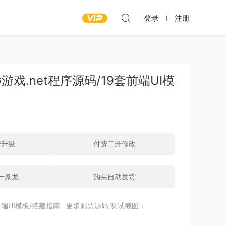
登录
注册
游戏.net程序源码/19套前端UI模
费升级
付费二开修改
一条龙
购买自动发货
套前端UI模板/搭建指南 更多彩票源码 测试截图：