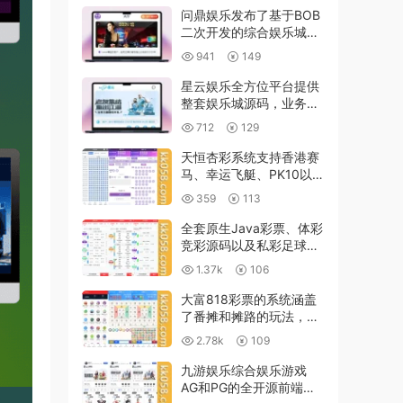
问鼎娱乐发布了基于BOB
二次开发的综合娱乐城源
码，涵盖彩票、棋牌及真
941
149
人电子等多元化模块。该
套件采用后端PHP与开源
星云娱乐全方位平台提供
前端UI架构，支持开发者
整套娱乐城源码，业务覆
自由定制及快速建站。
盖彩票、棋牌、电子、真
712
129
人及体育赛事。该系统基
于BOB架构二次开发，前
天恒杏彩系统支持香港赛
端采用VUE编译，后端则
马、幸运飞艇、PK10以及
由PHP构建。
极速飞车程序的二次开发
359
113
和数据采集修复
全套原生Java彩票、体彩
竞彩源码以及私彩足球
app直播赛事的双平台源
1.37k
106
码
大富818彩票的系统涵盖
了番摊和摊路的玩法，同
时还提供了双玩法的加拿
2.78k
109
大28投注系统，支持多种
彩种，并且是完全开源
九游娱乐综合娱乐游戏
的，具备无限加彩的功能
AG和PG的全开源前端代