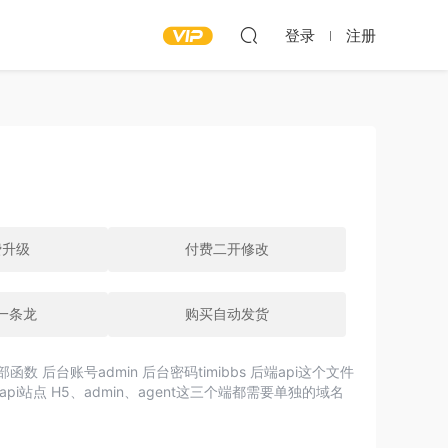
登录
注册
费升级
付费二开修改
一条龙
购买自动发货
端api这个文件
端都需要单独的域名