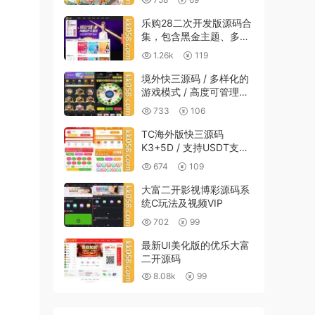
乐购28二次开发版源码合
集，包含黑金主题、多房
间支持以及接口和搭建视
1.26k
119
频
境外快三源码 / 多样化的
游戏模式 / 高度可管理的
系统
733
106
TC海外版快三源码
K3+5D / 支持USDT支付
/ APP端兼容
674
109
大富二开影视博彩源码系
统C玩法及视频VIP
702
99
最新UI美化版的优乐大富
二开源码
8.08k
99