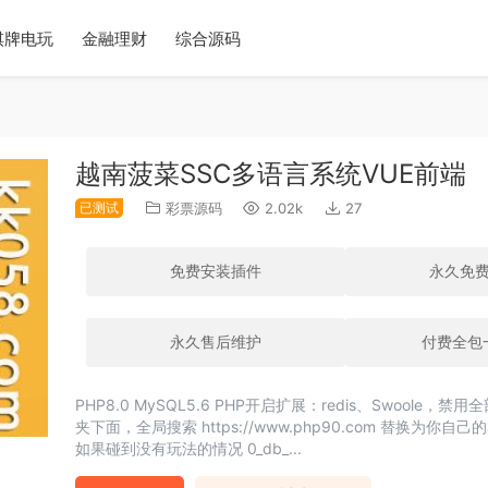
棋牌电玩
金融理财
综合源码
越南菠菜SSC多语言系统VUE前端
已测试
彩票源码
2.02k
27
免费安装插件
永久免
永久售后维护
付费全包
PHP8.0 MySQL5.6 PHP开启扩展：redis、Swoole，禁用全部函数 后台账号admin 后台密码timibbs 后
夹下面，全局搜索 https://www.php90.com 替换为你自己的api站点 H5、admin、agent这三个
如果碰到没有玩法的情况 0_db_...