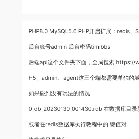
PHP8.0 MySQL5.6 PHP开启扩展：redi
后台账号admin 后台密码timibbs
后端api这个文件夹下面，全局搜索 https://w
H5、admin、agent这三个端都需要单独的
如果碰到没有玩法的情况
0_db_20230130_001430.rdb 在数据库
或者在redis数据库执行教程中的 键值对