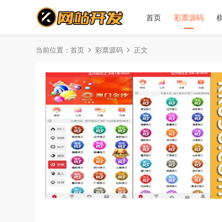
首页
彩票源码
当前位置：
首页
彩票源码
正文