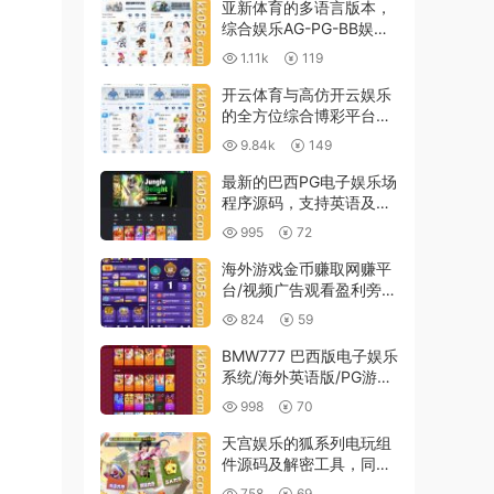
UI部分采用了前端Vue开
亚新体育的多语言版本，
源框架，后端则使用PHP
综合娱乐AG-PG-BB娱乐
城的源码，手机二次开发
1.11k
119
的用户界面，前端采用
vue编译，后端使用PHP
开云体育与高仿开云娱乐
的全方位综合博彩平台源
码，采用欧宝二开的用户
9.84k
149
界面设计，前端使用Vue
进行编译，后端则使用
最新的巴西PG电子娱乐场
PHP
程序源码，支持英语及多
种语言，并包含API接口
995
72
系统
海外游戏金币赚取网赚平
台/视频广告观看盈利旁氏
资金盘程序代码
824
59
BMW777 巴西版电子娱乐
系统/海外英语版/PG游戏
源码/API接口游戏及本地
998
70
游戏
天宫娱乐的狐系列电玩组
件源码及解密工具，同时
支持安卓和IOS双端应
758
69