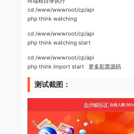
终端根目录执行
cd /www/wwwroot/cp/api
php think watching
cd /www/wwwroot/cp/api
php think watching start
cd /www/wwwroot/cp/api
php think import start
更多彩票源码
测试截图：