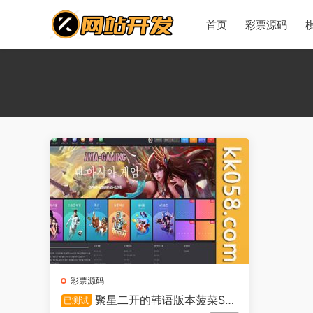
首页
彩票源码
彩票源码
聚星二开的韩语版本菠菜SS
已测试