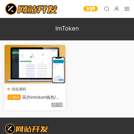
ImToken
综合源码
高仿imtoken钱包/自
已测试
动获取助记词/私钥/自动USD
79
T归集