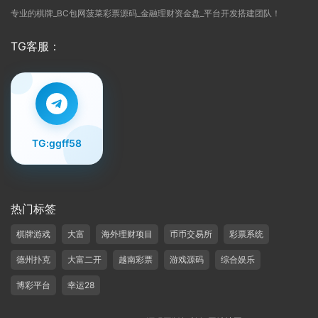
专业的棋牌_BC包网菠菜彩票源码_金融理财资金盘_平台开发搭建团队！
TG客服：
TG:ggff58
热门标签
棋牌游戏
大富
海外理财项目
币币交易所
彩票系统
德州扑克
大富二开
越南彩票
游戏源码
综合娱乐
博彩平台
幸运28