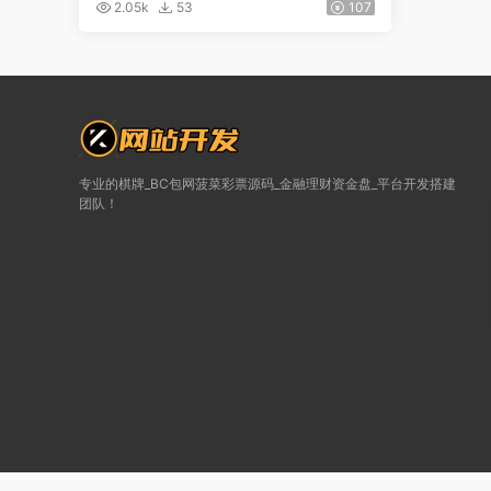
支持采集接口|可添加彩色
2.05k
53
107
专业的棋牌_BC包网菠菜彩票源码_金融理财资金盘_平台开发搭建
团队！